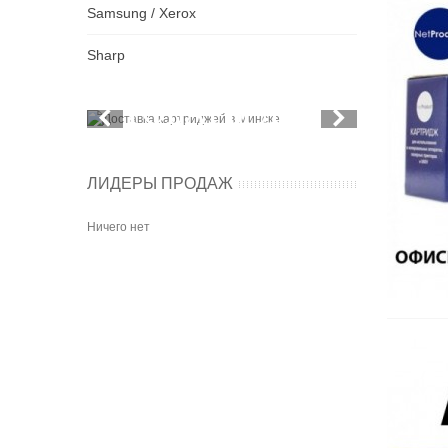
Samsung / Xerox
КАРТРИДЖИ
Sharp
&
ТОВАРЫ ДЛЯ
ОФИСА
ЛИДЕРЫ ПРОДАЖ
НОВЫЕ ПОСТУПЛЕНИЯ
КАЖДУЮ НЕДЕЛЮ
Ничего нет