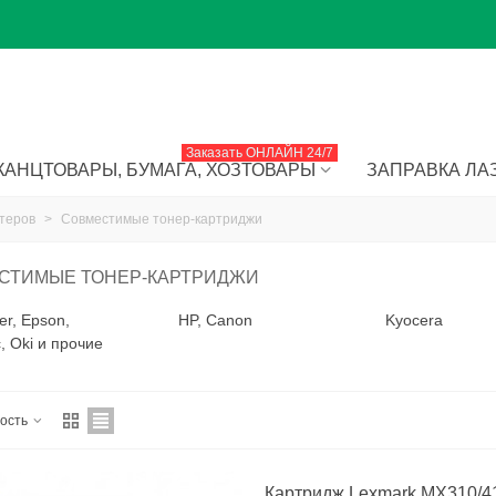
Заказать ОНЛАЙН 24/7
КАНЦТОВАРЫ, БУМАГА, ХОЗТОВАРЫ
ЗАПРАВКА ЛА
нтеров
>
Совместимые тонер-картриджи
СТИМЫЕ ТОНЕР-КАРТРИДЖИ
er, Epson,
HP, Canon
Kyocera
, Oki и прочие
ность
Картридж Lexmark MX310/41