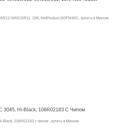
511/ MX610/611, 10K, NetProduct (60F5H00) , купить в Минске
C 3045, Hi-Black, 106R02183 С Чипом
i-Black, 106R02183 с чипом , купить в Минске