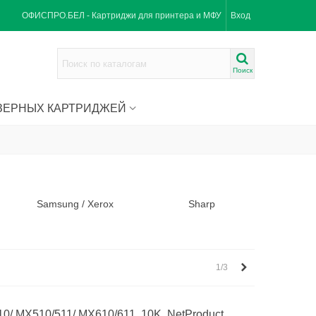
ОФИСПРО.БЕЛ - Картриджи для принтера и МФУ
Вход
Поиск
ЗЕРНЫХ КАРТРИДЖЕЙ
Samsung / Xerox
Sharp
Вперед
1/3
0/ MX510/511/ MX610/611, 10K, NetProduct