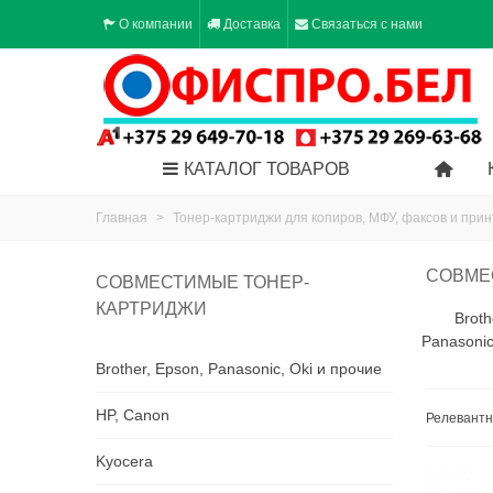
О компании
Доставка
Связаться с нами
КАТАЛОГ ТОВАРОВ
Главная
>
Тонер-картриджи для копиров, МФУ, факсов и при
СОВМЕ
СОВМЕСТИМЫЕ ТОНЕР-
КАРТРИДЖИ
Broth
Panasonic
Brother, Epson, Panasonic, Oki и прочие
HP, Canon
Релевант
Kyocera