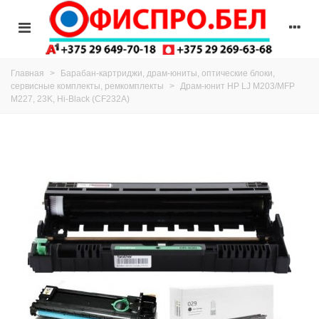
Главная
>
Барабан-картриджи, драм-юниты, оптические блоки,
сервисные комплекты, ремкомплекты
>
Драм-юнит HP LJ M203/MFP
M227, 23K, Hi-Black (CF232A)