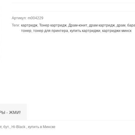
Артикул:
m004229
Теги:
картридж
,
Тонер картридж
,
Драм-юнит
,
драм картридж
,
драм
,
бар
тонер
,
тонер для принтера
,
купить картриджи
,
картриджи минск
РЫ - ЖМИ!
 бут., Hi-Black , купить в Минске