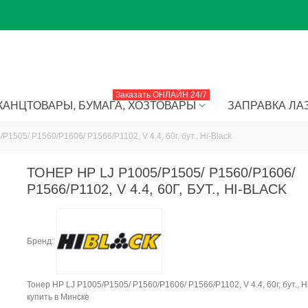
Заказать ОНЛАЙН 24/7
КАНЦТОВАРЫ, БУМАГА, ХОЗТОВАРЫ
ЗАПРАВКА ЛА
P1505/ P1560/P1606/ P1566/P1102, V 4.4, 60г, бут., Hi-Black
ТОНЕР HP LJ P1005/P1505/ P1560/P1606/
P1566/P1102, V 4.4, 60Г, БУТ., HI-BLACK
Чип тонер-кар
C118/M118, 11k
Бренд:
Чип Xerox WC 
Тонер HP LJ P1005/P1505/ P1560/P1606/ P1566/P1102, V 4.4, 60г, бут., Hi
3260 (101R0047
купить в Минске