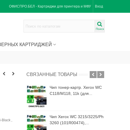
ОФИСПРО.БЕЛ - Картриджи для принтера и МФУ
Вход
Поиск
ЗЕРНЫХ КАРТРИДЖЕЙ
СВЯЗАННЫЕ ТОВАРЫ
тр. Xerox WC
Чип тонер-картр. Xerox WC
 (для...
C118/M118, 11k (для...
C
3215/3225/Ph
Чип Xerox WC 3215/3225/Ph
-Black ,
КАРТРИДЖИ
4),...
3260 (101R00474),...
3