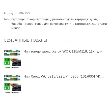
Артикул:
m007253
Теги:
картридж
,
Тонер картридж
,
Драм-юнит
,
драм картридж
,
драм
,
барабан
,
тонер
,
тонер для принтера
,
купить картриджи
,
картриджи
минск
СВЯЗАННЫЕ ТОВАРЫ
..
Чип тонер-картр. Xerox WC C118/M118, 11k (для...
.
Чип Xerox WC 3215/3225/Ph 3260 (101R00474),...