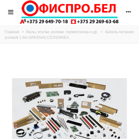
Главная
>
Валы, втулки, ролики, термопленка и др.
>
Кабель питания
угловой 1.8m GREENACCESSORIES